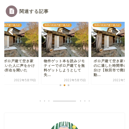
関連する記事
の投資戸建て購入記
秋田の投資戸建て購入記
秋田の投資戸建て購入記
軒のボロ戸建て空き家
物件ゲット本を読みジモ
ボロ戸建て空き家を
くにいた人に声をかけ
ティーでボロ戸建てを無
のに適した時間帯の
主の所在を聞いた
料ゲットしようとして
分け【秋田市で廃墟
...
失...
動...
2022年5月19日
2022年5月15日
2022年5月