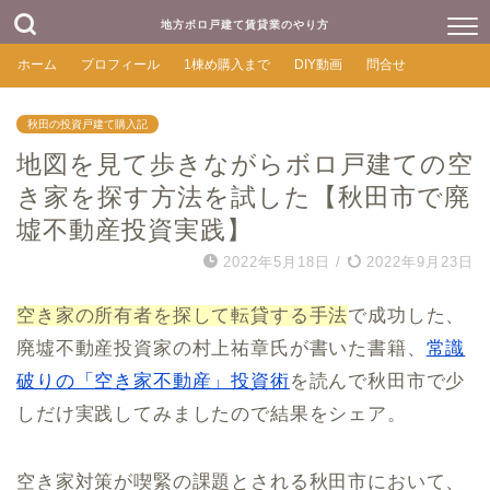
地方ボロ戸建て賃貸業のやり方
ホーム
プロフィール
1棟め購入まで
DIY動画
問合せ
秋田の投資戸建て購入記
地図を見て歩きながらボロ戸建ての空
き家を探す方法を試した【秋田市で廃
墟不動産投資実践】
2022年5月18日
/
2022年9月23日
空き家の所有者を探して転貸する手法
で成功した、
廃墟不動産投資家の村上祐章氏が書いた書籍、
常識
破りの「空き家不動産」投資術
を読んで秋田市で少
しだけ実践してみましたので結果をシェア。
空き家対策が喫緊の課題とされる秋田市において、