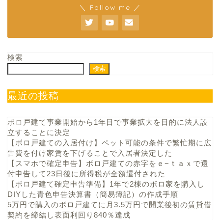
＼ Follow me ／
検索
検索
最近の投稿
ボロ戸建て事業開始から1年目で事業拡大を目的に法人設
立することに決定
【ボロ戸建ての入居付け】ペット可能の条件で繁忙期に広
告費を付け家賃を下げることで入居者決定した
【スマホで確定申告】ボロ戸建ての赤字をｅ−ｔａｘで還
付申告して23日後に所得税が全額還付された
【ボロ戸建て確定申告準備】1年で2棟のボロ家を購入し
DIYした青色申告決算書（簡易簿記）の作成手順
5万円で購入のボロ戸建てに月3.5万円で開業後初の賃貸借
契約を締結し表面利回り840％達成