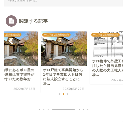
得税が全額還付された
関連する記事
戸建て投資基礎知識
ボロ戸建て投資基礎知識
ボロ戸建て投資基礎知識
ボロ物件で外壁工事
注したら日当見積り
雪地帯にあるボロ屋の
ボロ戸建て事業開始から
の人数の大工職人が
タン屋根は雪で塗料が
1年目で事業拡大を目的
場...
げやすいため数年お
に法人設立することに
2022年7月
.
決...
2022年7月12日
2023年3月29日