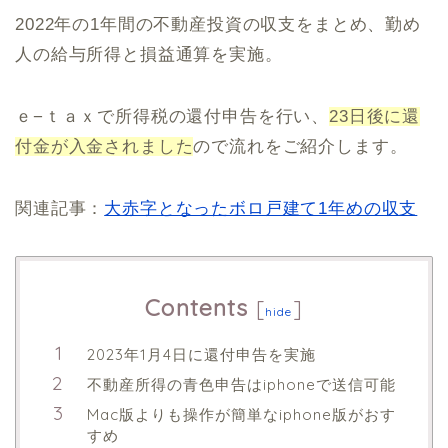
2022年の1年間の不動産投資の収支をまとめ、勤め
人の給与所得と損益通算を実施。
ｅ−ｔａｘで所得税の還付申告を行い、
23日後に還
付金が入金されました
ので流れをご紹介します。
関連記事：
大赤字となったボロ戸建て1年めの収支
Contents
[
]
hide
2023年1月4日に還付申告を実施
不動産所得の青色申告はiphoneで送信可能
Mac版よりも操作が簡単なiphone版がおす
すめ