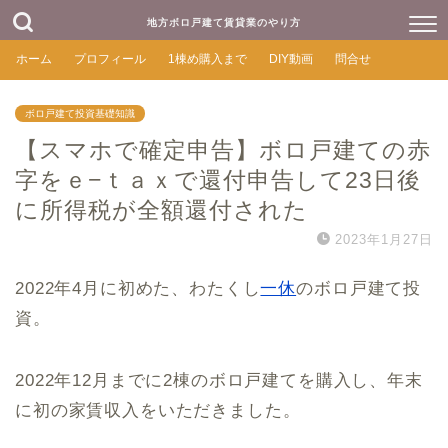
地方ボロ戸建て賃貸業のやり方
ホーム
プロフィール
1棟め購入まで
DIY動画
問合せ
ボロ戸建て投資基礎知識
【スマホで確定申告】ボロ戸建ての赤
字をｅ−ｔａｘで還付申告して23日後
に所得税が全額還付された
2023年1月27日
2022年4月に初めた、わたくし
一休
のボロ戸建て投
資。
2022年12月までに2棟のボロ戸建てを購入し、年末
に初の家賃収入をいただきました。