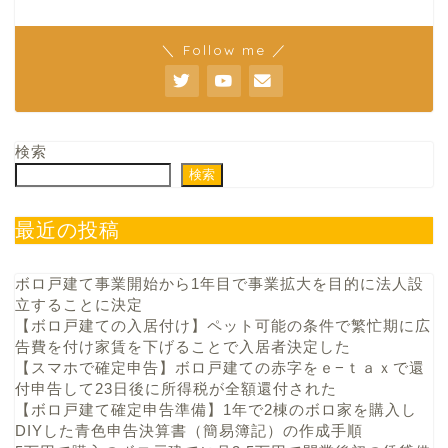
＼ Follow me ／
検索
検索
最近の投稿
ボロ戸建て事業開始から1年目で事業拡大を目的に法人設
立することに決定
【ボロ戸建ての入居付け】ペット可能の条件で繁忙期に広
告費を付け家賃を下げることで入居者決定した
【スマホで確定申告】ボロ戸建ての赤字をｅ−ｔａｘで還
付申告して23日後に所得税が全額還付された
【ボロ戸建て確定申告準備】1年で2棟のボロ家を購入し
DIYした青色申告決算書（簡易簿記）の作成手順