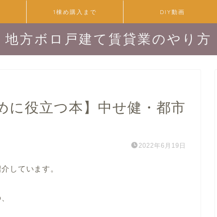
1棟め購入まで
DIY動画
地方ボロ戸建て賃貸業のやり方
めに役立つ本】中せ健・都市
2022年6月19日
紹介しています。
の、