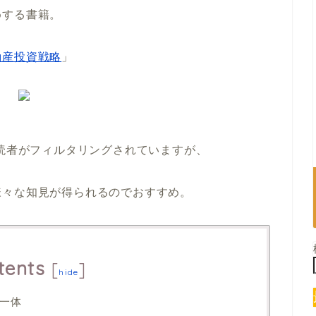
めする書籍。
動産投資戦略
」
、読者がフィルタリングされていますが、
様々な知見が得られるのでおすすめ。
tents
[
]
hide
一体