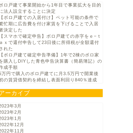
ボロ戸建て事業開始から1年目で事業拡大を目的
に法人設立することに決定
【ボロ戸建ての入居付け】ペット可能の条件で
繁忙期に広告費を付け家賃を下げることで入居
者決定した
【スマホで確定申告】ボロ戸建ての赤字をｅ−ｔ
ａｘで還付申告して23日後に所得税が全額還付
された
【ボロ戸建て確定申告準備】1年で2棟のボロ家
を購入しDIYした青色申告決算書（簡易簿記）の
作成手順
5万円で購入のボロ戸建てに月3.5万円で開業後
初の賃貸借契約を締結し表面利回り840％達成
アーカイブ
2023年3月
2023年2月
2023年1月
2022年12月
2022年11月