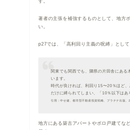
す。
著者の主張を補強するものとして、地方
い。
p27では、
高利回り主義の呪縛
として
関東でも関西でも、隣県の片田舎にある
います。
時代が良ければ、利回り15〜20％ほど
だけに縛られてしまい、「10％以下は
引用：中せ健、都市型不動産投資戦略、プラチナ出版、2
地方にある築古アパートやボロ戸建てな