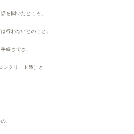
お話を聞いたところ、
どは行わないとのこと。
入手続きでき、
筋コンクリート造）と
のの、