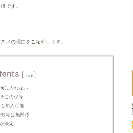
共済です。
、
ススメの理由をご紹介します。
tents
[
]
hide
険に入れない
そこの保障
でも加入可能
外観等は無関係
が決定