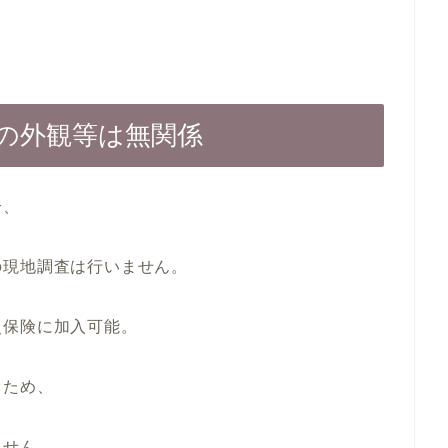
物の外観等は無関係
合、
の現地調査は行いません。
災保険に加入可能。
るため、
ません。