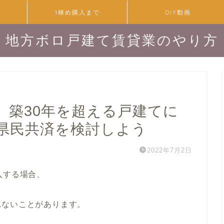
1棟め購入まで
DIY動画
地方ボロ戸建て賃貸業のやり方
】築30年を超える戸建てに
県民共済を検討しよう
2022年7月2日
入する場合、
れないことがあります。