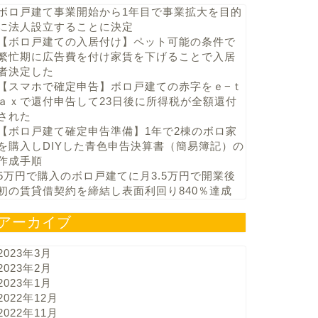
ボロ戸建て事業開始から1年目で事業拡大を目的
に法人設立することに決定
【ボロ戸建ての入居付け】ペット可能の条件で
繁忙期に広告費を付け家賃を下げることで入居
者決定した
【スマホで確定申告】ボロ戸建ての赤字をｅ−ｔ
ａｘで還付申告して23日後に所得税が全額還付
された
【ボロ戸建て確定申告準備】1年で2棟のボロ家
を購入しDIYした青色申告決算書（簡易簿記）の
作成手順
5万円で購入のボロ戸建てに月3.5万円で開業後
初の賃貸借契約を締結し表面利回り840％達成
アーカイブ
2023年3月
2023年2月
2023年1月
2022年12月
2022年11月