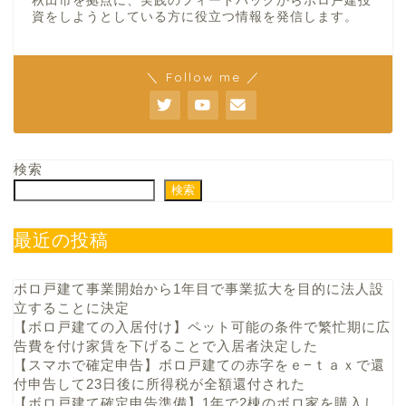
秋田市を拠点に、実践のフィードバックからボロ戸建投
資をしようとしている方に役立つ情報を発信します。
＼ Follow me ／
検索
検索
最近の投稿
ボロ戸建て事業開始から1年目で事業拡大を目的に法人設
立することに決定
【ボロ戸建ての入居付け】ペット可能の条件で繁忙期に広
告費を付け家賃を下げることで入居者決定した
【スマホで確定申告】ボロ戸建ての赤字をｅ−ｔａｘで還
付申告して23日後に所得税が全額還付された
【ボロ戸建て確定申告準備】1年で2棟のボロ家を購入し