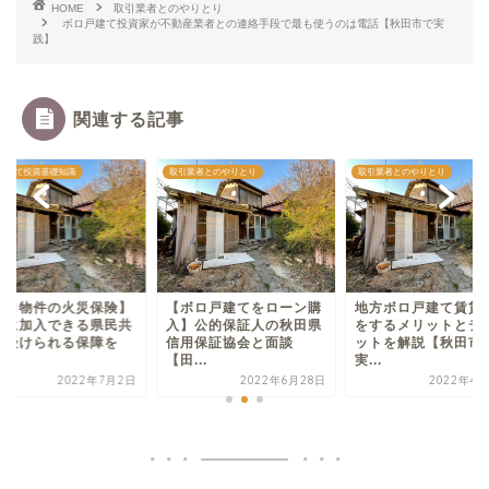
HOME
取引業者とのやりとり
ボロ戸建て投資家が不動産業者との連絡手段で最も使うのは電話【秋田市で実
践】
関連する記事
戸建て投資基礎知識
取引業者とのやりとり
取引業者とのやりとり
ボロ物件の火災保険】
【ボロ戸建てをローン購
地方ボロ戸建て賃貸
価に加入できる県民共
入】公的保証人の秋田県
をするメリットとデ
で受けられる保障を
信用保証協会と面談
ットを解説【秋田市
.
【田...
実...
2022年7月2日
2022年6月28日
2022年4月