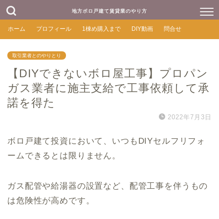
地方ボロ戸建て賃貸業のやり方
ホーム
プロフィール
1棟め購入まで
DIY動画
問合せ
取引業者とのやりとり
【DIYできないボロ屋工事】プロパン
ガス業者に施主支給で工事依頼して承
諾を得た
2022年7月3日
ボロ戸建て投資において、いつもDIYセルフリフォ
ームできるとは限りません。
ガス配管や給湯器の設置など、配管工事を伴うもの
は危険性が高めです。