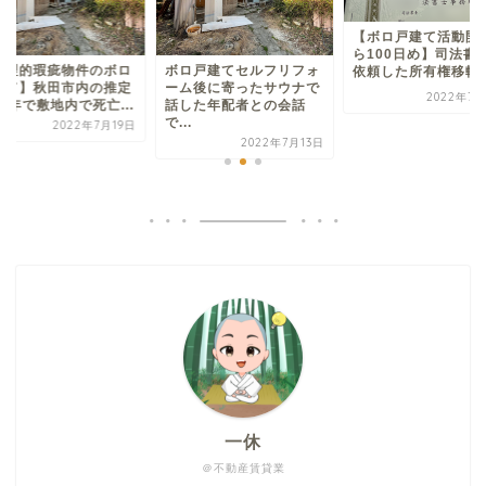
【ボロ戸建て活動開
ら100日め】司法書
心理的瑕疵物件のボロ
ボロ戸建てセルフリフォ
依頼した所有権移転登.
建て】秋田市内の推定
ーム後に寄ったサウナで
2022年7月
5年で敷地内で死亡...
話した年配者との会話
で...
2022年7月19日
2022年7月13日
一休
＠不動産賃貸業