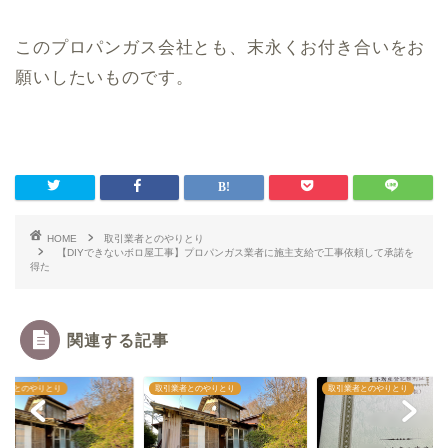
このプロパンガス会社とも、末永くお付き合いをお
願いしたいものです。
HOME
取引業者とのやりとり
【DIYできないボロ屋工事】プロパンガス業者に施主支給で工事依頼して承諾を
得た
関連する記事
業者とのやりとり
取引業者とのやりとり
取引業者とのやりとり