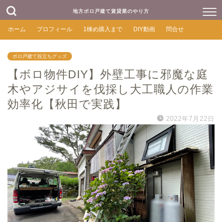
地方ボロ戸建て賃貸業のやり方
ホーム
プロフィール
1棟め購入まで
DIY動画
問合せ
ボロ戸建て役立ちグッズ
【ボロ物件DIY】外壁工事に邪魔な庭
木やアジサイを伐採し大工職人の作業
効率化【秋田で実践】
2022年7月22日