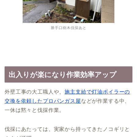
勝手口樹木伐採あと
出入りが楽になり作業効率アップ
外壁工事の大工職人や、
施主支給で灯油ボイラーの
交換を依頼したプロパンガス屋
などが作業する中、
一休は黙々と伐採作業。
伐採にあたっては、実家から持ってきたノコギリと