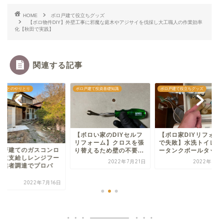
HOME
ボロ戸建て役立ちグッズ
【ボロ物件DIY】外壁工事に邪魔な庭木やアジサイを伐採し大工職人の作業効率
化【秋田で実践】
関連する記事
業者とのやりとり
ボロ戸建て投資基礎知識
ボロ戸建て役立ちグッズ
【ボロい家のDIYセルフ
【ボロ家DIYリフォ
リフォーム】クロスを張
で失敗】水洗トイレ
ロ戸建てのガスコンロ
り替えるため壁の不要...
ータンクボールタップ.
施主支給しレンジフー
2022年7月21日
2022年7
は業者調達でプロパ
.
2022年7月16日