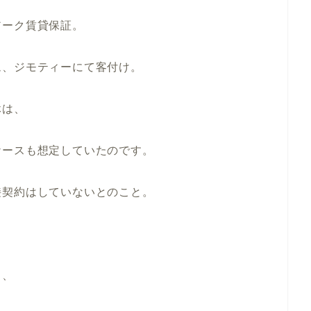
アーク賃貸保証。
ム、ジモティーにて客付け。
休は、
ケースも想定していたのです。
接契約はしていないとのこと。
る、