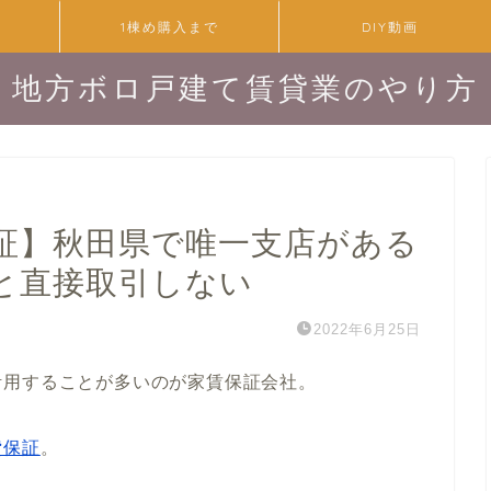
1棟め購入まで
DIY動画
地方ボロ戸建て賃貸業のやり方
証】秋田県で唯一支店がある
と直接取引しない
2022年6月25日
活用することが多いのが家賃保証会社。
貸保証
。