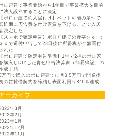
ボロ戸建て事業開始から1年目で事業拡大を目的
に法人設立することに決定
【ボロ戸建ての入居付け】ペット可能の条件で
繁忙期に広告費を付け家賃を下げることで入居
者決定した
【スマホで確定申告】ボロ戸建ての赤字をｅ−ｔ
ａｘで還付申告して23日後に所得税が全額還付
された
【ボロ戸建て確定申告準備】1年で2棟のボロ家
を購入しDIYした青色申告決算書（簡易簿記）の
作成手順
5万円で購入のボロ戸建てに月3.5万円で開業後
初の賃貸借契約を締結し表面利回り840％達成
アーカイブ
2023年3月
2023年2月
2023年1月
2022年12月
2022年11月